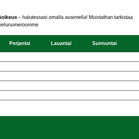
töoikeus
– halutessasi omalla avaimella! Muistathan tarkistaa
 palvelunumeroomme
Perjantai
Lauantai
Sunnuntai
Perjantai
Lauantai
Sunnuntai