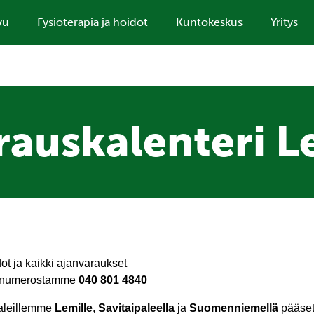
vu
Fysioterapia ja hoidot
Kuntokeskus
Yritys
rauskalenteri L
dot ja kaikki ajanvaraukset
unumerostamme
040 801 4840
aleillemme
Lemille
,
Savitaipaleella
ja
Suomenniemellä
pääset 