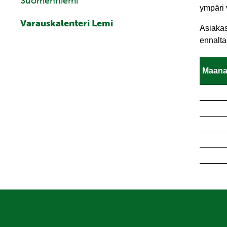
Suomenniemi
ympäri
Varauskalenteri Lemi
Asiakas
ennalta
Maana
Maana