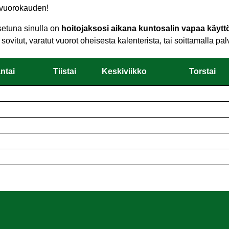
 vuorokauden!
etuna sinulla on
hoitojaksosi aikana kuntosalin vapaa käyt
 sovitut, varatut vuorot oheisesta kalenterista, tai soittamalla
ntai
Tiistai
Keskiviikko
Torstai
ntai
Tiistai
Keskiviikko
Torstai