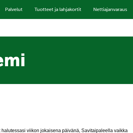
Palvelut
Tuotteet ja lahjakortit
Nettiajanvaraus
emi
halutessasi viikon jokaisena päivänä, Savitaipaleella vaikka