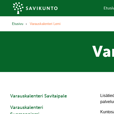
Etusi
Savikunto
Etusivu
›
Varauskalenteri Lemi
Va
Varauskalenteri Savitaipale
Lisätie
palvel
Varauskalenteri
Kuntos